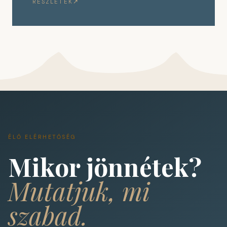
RÉSZLETEK
ÉLŐ ELÉRHETŐSÉG
Mikor jönnétek?
Mutatjuk, mi
szabad.