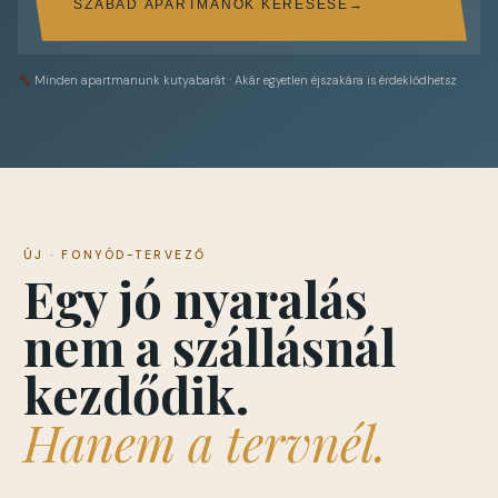
SZABAD APARTMANOK KERESÉSE
Minden apartmanunk kutyabarát · Akár egyetlen éjszakára is érdeklődhetsz
ÚJ · FONYÓD-TERVEZŐ
Egy jó nyaralás
nem a szállásnál
kezdődik.
Hanem a tervnél.