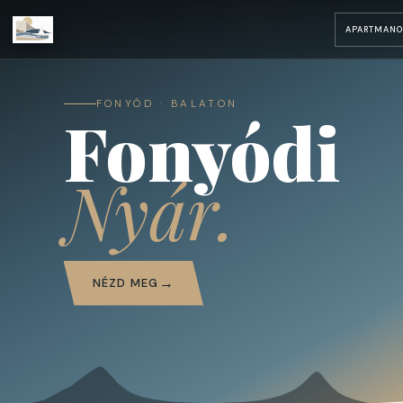
APARTMANO
FONYÓD · BALATON
Fonyódi
Nyár.
NÉZD MEG