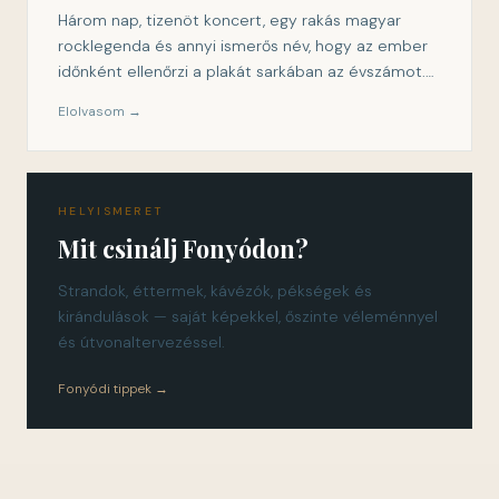
Három nap, tizenöt koncert, egy rakás magyar
rocklegenda és annyi ismerős név, hogy az ember
időnként ellenőrzi a plakát sarkában az évszámot.…
Elolvasom →
HELYISMERET
Mit csinálj Fonyódon?
Strandok, éttermek, kávézók, pékségek és
kirándulások — saját képekkel, őszinte véleménnyel
és útvonaltervezéssel.
Fonyódi tippek →