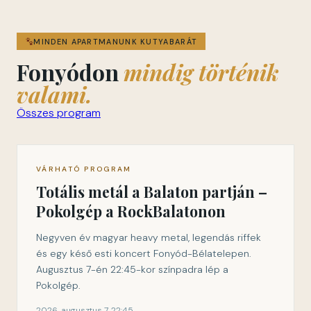
MINDEN APARTMANUNK KUTYABARÁT
Fonyódon
mindig történik
valami.
Összes program
VÁRHATÓ PROGRAM
Totális metál a Balaton partján –
Pokolgép a RockBalatonon
Negyven év magyar heavy metal, legendás riffek
és egy késő esti koncert Fonyód-Bélatelepen.
Augusztus 7-én 22:45-kor színpadra lép a
Pokolgép.
2026. augusztus 7. 22:45