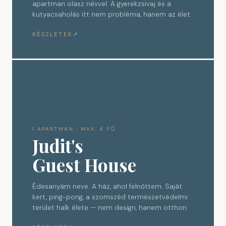
apartman olasz névvel. A gyerekzsivaj és a
kutyacsaholás itt nem probléma, hanem az élet.
RÉSZLETEK
1 APARTMAN · MAX. 4 FŐ
Judit's
Guest House
Édesanyám neve. A ház, ahol felnőttem. Saját
kert, ping-pong, a szomszéd természetvédelmi
terület halk élete — nem design, hanem otthon.