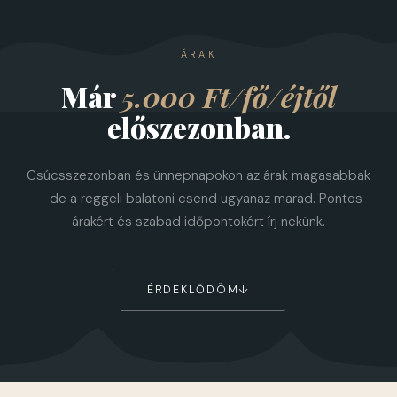
ÁRAK
Már
5.000 Ft/fő/éjtől
előszezonban.
Csúcsszezonban és ünnepnapokon az árak magasabbak
— de a reggeli balatoni csend ugyanaz marad. Pontos
árakért és szabad időpontokért írj nekünk.
ÉRDEKLŐDÖM