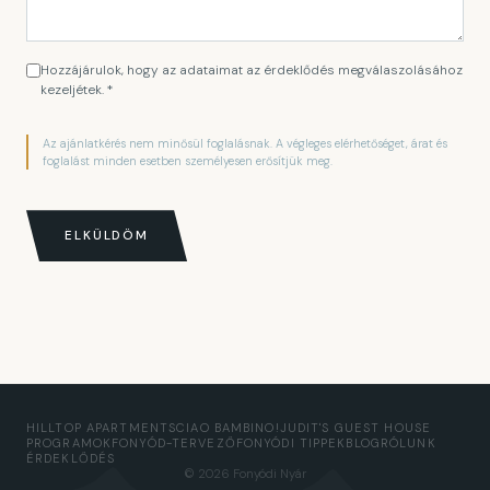
Hozzájárulok, hogy az adataimat az érdeklődés megválaszolásához
kezeljétek. *
Az ajánlatkérés nem minősül foglalásnak. A végleges elérhetőséget, árat és
foglalást minden esetben személyesen erősítjük meg.
ELKÜLDÖM
HILLTOP APARTMENTS
CIAO BAMBINO!
JUDIT'S GUEST HOUSE
PROGRAMOK
FONYÓD-TERVEZŐ
FONYÓDI TIPPEK
BLOG
RÓLUNK
ÉRDEKLŐDÉS
© 2026 Fonyódi Nyár