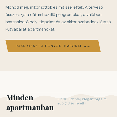
Mondd meg, mikor jöttök és mit szerettek. A tervező
összerakja a dátumhoz illő programokat, a valóban
használható helyi tippeket és az akkor szabadnak látszó
kutyabarát apartmanokat.
RAKD ÖSSZE A FONYÓDI NAPOKAT →
Minden
+ 500 Ft/fő/éj idegenforgalmi
adó (18 év felett)
apartmanban