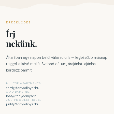
ÉRDEKLŐDÉS
Írj
nekünk.
Általában egy napon belül válaszolunk — legkésőbb másnap
reggel, a kávé mellé. Szabad dátum, árajánlat, ajánlás,
kérdezz bármit.
HILLTOP APARTMENTS
tomi@fonyodinyar.hu
CIAO BAMBINO!
bea@fonyodinyar.hu
JUDIT'S GUEST HOUSE
judit@fonyodinyar.hu