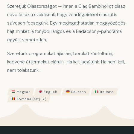
Szeretjük Olaszországot — innen a Ciao Bambino! öt olasz
neve és az a szokásunk, hogy vendégeinkkel olaszul is
szívesen fecsegünk. Egy megingathatatlan meggyőződés
hajt minket: a fonyódi lángos és a Badacsony-panoráma
együtt verhetetlen.
Szeretünk programokat ajánlani, borokat kóstoltatni,
kedvenc éttermeket elárulni. Ha kell, segítünk. Ha nem kell,
nem tolakszunk.
Magyar
English
Deutsch
Italiano
Română (értjük)