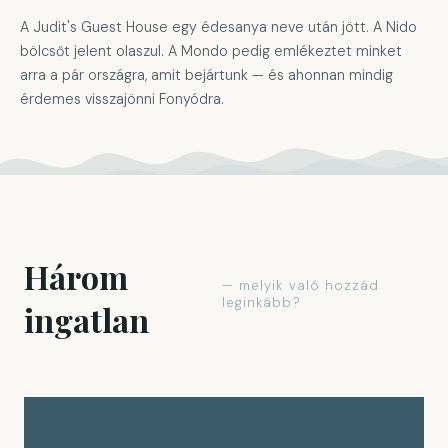
A Judit's Guest House egy édesanya neve után jött. A Nido
bölcsőt jelent olaszul. A Mondo pedig emlékeztet minket
arra a pár országra, amit bejártunk — és ahonnan mindig
érdemes visszajönni Fonyódra.
Három
— melyik való hozzád
leginkább?
ingatlan