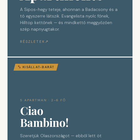
A Sipos-hegy teteje, ahonnan a Badacsony és a
tó egyszerre látszik. Evangelista nyolc főnek,
Hilltop kettőnek — és mindkettő meggyőzően
szép napnyugtakor.
RÉSZLETEK
KISÁLLAT-BARÁT
5 APARTMAN · 2–6 FŐ
Ciao
Bambino!
Szeretjük Olaszországot — ebből lett öt